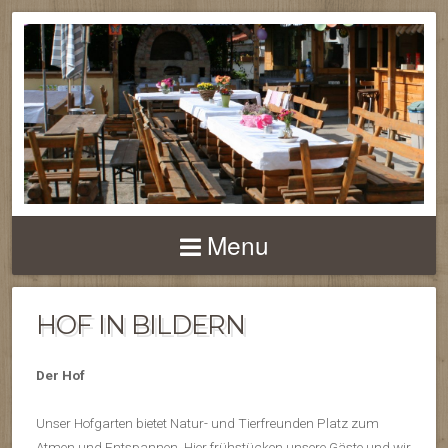
Menu
HOF IN BILDERN
Der Hof
Unser Hofgarten bietet Natur- und Tierfreunden Platz zum
Atmen und Entspannen. Hier frühstücken unsere Gäste und wir